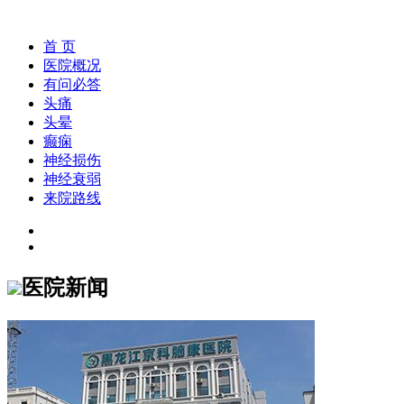
首 页
医院概况
有问必答
头痛
头晕
癫痫
神经损伤
神经衰弱
来院路线
医院新闻