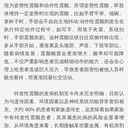
现为姿势性震颤和动作性震颤。所谓姿势性震颤，即肢
体维持一定姿势时出现的震颤，比如手臂平举、端碗、
拿杯子时，手部会不由自主地抖动;动作性震颤则发生在
执行特定动作过程中，如写字、用筷子夹菜、系纽扣
时，手部震颤加剧。这种震颤症状往往双侧对称出现，
多从手部开始，逐渐累及头颈部、声音、下肢等部位。
随着病情发展，震颤幅度会逐渐增大，频率却可能降
低，不仅严重影响患者完成精细动作的能力，还会在心
理上给患者造成巨大压力，导致患者因害怕被他人异样
眼光看待，而逐渐回避社交活动。​
特发性震颤的发病机制至今尚未完全明确，目前认
为与遗传因素、环境因素以及神经系统功能异常密切相
关。大约 60% 的患者有家族遗传史，这意味着如果家族
中有特发性震颤患者，其亲属患此病的风险会显著增
加。从环境角度来看，长期接触某些重金属、有机溶剂