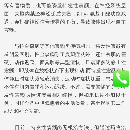
等有害物质，也可能诱发特发性震颤。在神经系统层
面，大脑内某些神经递质失衡，如 γ- 氨基丁酸功能减
退，会打破神经信号传导的平衡，导致肢体出现不自主
震颤。​
与帕金森病等其他震颤类疾病相比，特发性震颤有
着明显区别。帕金森病除了震颤症状外，还伴有肌肉僵
硬、动作迟缓、面具脸等典型症状，且震颤多为静止性
震颤，即肢体在放松状态下出现抖动;而特发性震颤在肢
体静止时症状减轻或消失，运动时症状加重，患者通常
不伴有肌肉僵硬和运动迟缓。不过，需要警惕的是，特
发性震颤病情进展虽相对缓慢，但如果长期不加以干
预，同样会严重降低患者的生活质量，甚至影响其工作
能力和社会功能。​
目前，特发性震颤尚无根治方法，但通过药物治