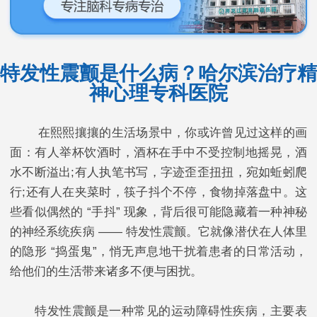
特发性震颤是什么病？哈尔滨治疗精
神心理专科医院
在熙熙攘攘的生活场景中，你或许曾见过这样的画
面：有人举杯饮酒时，酒杯在手中不受控制地摇晃，酒
水不断溢出;有人执笔书写，字迹歪歪扭扭，宛如蚯蚓爬
行;还有人在夹菜时，筷子抖个不停，食物掉落盘中。这
些看似偶然的 “手抖” 现象，背后很可能隐藏着一种神秘
的神经系统疾病 —— 特发性震颤。它就像潜伏在人体里
的隐形 “捣蛋鬼”，悄无声息地干扰着患者的日常活动，
给他们的生活带来诸多不便与困扰。​
特发性震颤是一种常见的运动障碍性疾病，主要表