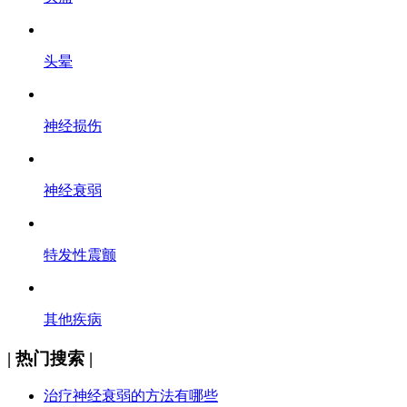
头晕
神经损伤
神经衰弱
特发性震颤
其他疾病
| 热门搜索 |
治疗神经衰弱的方法有哪些