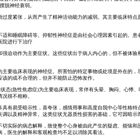
的摆脱神经衰弱。
过度紧张，从而产生了精神活动能力的减弱。其主要临床特点是
适和睡眠障碍等。抑郁性神经症是由社会心理因素引起的。患者
医院进行下治疗
强迫动作为主要症状。这些症状出于病人内心的，但不被体验和
主要临床表现的神经症。所害怕的特定事物或处境是外在的，尽
应该的或不合理的，但并不能防止恐怖发作。
状态(急性焦虑症)为主要临床表现，常伴有头晕、胸闷、心悸、
情况很不相称。
具有易受暗示性，喜夸张，感情用事和高度自我中心等性格特点
失调以及精神异常。这类症状无器质性损害的基础，它可因暗示
切实际的病态解释，致使整个心身被由此产生的疑虑、烦恼和恐
病，医生的解释和客观检查均不足以消除其看法。