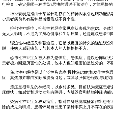
行检查，确定是哪一种类型?尽快的通过干预治疗，才能尽快
神经衰弱是指由于某些长期存在的精神因素引起脑功能活动
少患者病前具有某种易感素质或不良个性。
抑郁性神经症，抑郁性神经症常见症状表现为焦虑、身体不
无太大影响，不过为了身心健康和生活质量，还是建议患者到
强迫性神经症又称强迫症，它是以反复的持久的强迫观念和
脱，使病人感到痛苦，与其本人的人格格格不入。
恐怖性神经症又被人称为恐怖症、恐惧症，是以恐怖症状为
患者极力回避所害怕的处境，他本人也知道害怕是过分的、不
焦虑性神经症是以广泛性焦虑症(慢性焦虑症)和发作性惊恐
症，其焦虑并非由实际威胁所引起，或其紧张惊恐程度与现实
癔症是很常见的神经病，以乡村多见。目前认为癔症患者多
床症状，如感觉和运动功能有障碍，内脏器官和植物神经功能
疑病性神经症又称疑病症。指对自身感觉或征象作出患有不
除的成见为特点。患者怀疑自己患了某种事实上并不存在的疾