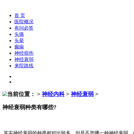
首 页
医院概况
有问必答
头痛
头晕
癫痫
神经损伤
神经衰弱
来院路线
当前位置：
>
神经内科
>
神经衰弱
>
神经衰弱种类有哪些?
其实神经衰弱的种类相对比较多，但是不管哪一种神经衰弱，