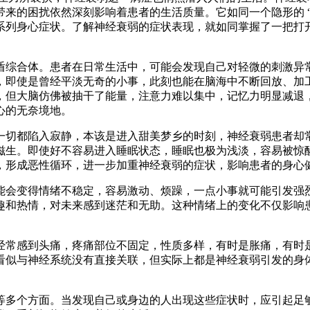
来的困扰依然深刻影响着患者的生活质量。它如同一个隐形的 
系列身心症状。了解神经衰弱的症状表现，就如同掌握了一把打开
综合体。患者在日常生活中，可能会发现自己对轻微的刺激异常
，即使是曾经平淡无奇的小事，此刻也能在脑海中不断回放、加
，但大脑仿佛被抽干了能量，注意力难以集中，记忆力明显减退
的无奈境地。​
切都陷入寂静，本该是进入甜美梦乡的时刻，神经衰弱患者却常
滋生。即使好不容易进入睡眠状态，睡眠也极为浅淡，容易被惊
，形成恶性循环，进一步加重神经衰弱的症状，影响患者的身心健
会变得情绪不稳定，容易激动、烦躁，一点小事就可能引发强烈
趣和热情，对未来感到迷茫和无助。这种情绪上的变化不仅影响
常感到头痛，疼痛部位不固定，性质多样，有时是胀痛，有时是
看似与神经系统没有直接关联，但实际上都是神经衰弱引发的身
多个方面。当发现自己或身边的人出现这些症状时，应引起足够