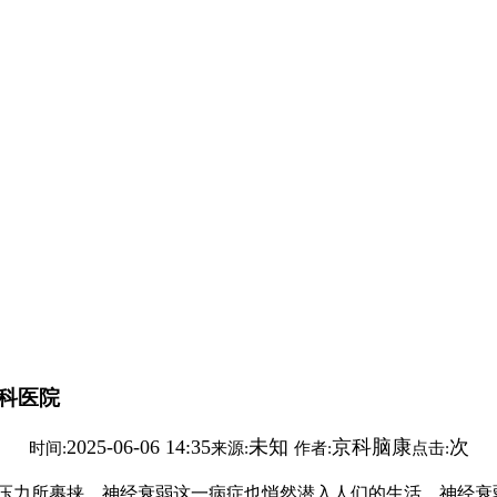
科医院
2025-06-06 14:35
未知
京科脑康
次
时间:
来源:
作者:
点击:
力所裹挟，神经衰弱这一病症也悄然潜入人们的生活。神经衰