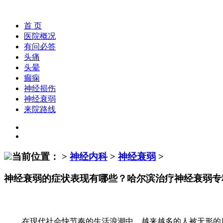
首 页
医院概况
有问必答
头痛
头晕
癫痫
神经损伤
神经衰弱
来院路线
当前位置：
>
神经内科
>
神经衰弱
>
神经衰弱的症状表现有哪些？哈尔滨治疗神经衰弱专
在现代社会快节奏的生活浪潮中，越来越多的人被无形的压