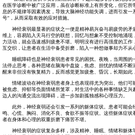
在医学诊断中被广泛应用，虽在诊断标准上有所变化，但它所带
息的不规律等因素诱发，导致大脑神经功能失调，进而引发一
号”，从而采取有效的应对措施。​
神经衰弱最显著的症状之一便是精神易兴奋与易疲劳的矛盾
维上，容易陷入天马行空的联想，回忆与想象不受控制地涌现
力活动，就会迅速感到疲惫不堪。明明没有进行高强度的工作
互交织，让患者在生活中备受折磨，陷入一种想做事却力不从心
睡眠障碍也是神经衰弱患者常见的困扰。夜晚，当周围的一
法停止思考，各种思绪在脑海中盘旋，焦虑、担忧的情绪不断
醒来非但没有恢复精力，反而感觉更加疲惫、昏沉，长期如此
情绪波动在神经衰弱患者身上也表现得尤为突出。他们可能
被焦虑、抑郁等负面情绪所笼罩，对生活中的各种事情缺乏兴
边人的沟通交流出现障碍，进一步加剧孤独感和心理压力。​
此外，神经衰弱还会引发一系列的躯体症状。患者可能会经
鸣、心慌、胸闷、消化不良、食欲不振等症状。这些躯体症状
者在身体和心理的双重折磨下痛苦不堪。​
神经衰弱的症状复杂多样，涉及精神、睡眠、情绪和躯体等